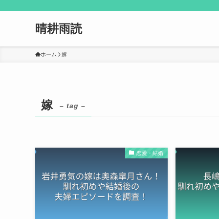
晴耕雨読
ホーム
嫁
嫁
– tag –
恋愛・結婚