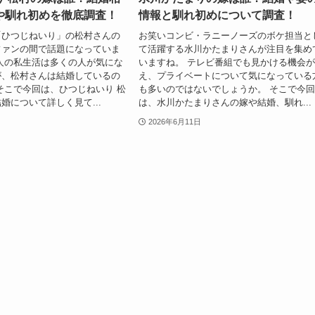
や馴れ初めを徹底調査！
情報と馴れ初めについて調査！
「ひつじねいり」の松村さんの
お笑いコンビ・ラニーノーズのボケ担当と
ファンの間で話題になっていま
て活躍する水川かたまりさんが注目を集め
人の私生活は多くの人が気にな
いますね。 テレビ番組でも見かける機会
が、松村さんは結婚しているの
え、プライベートについて気になっている
そこで今回は、ひつじねいり 松
も多いのではないでしょうか。 そこで今
婚について詳しく見て...
は、水川かたまりさんの嫁や結婚、馴れ...
2026年6月11日