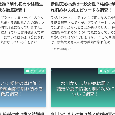
は誰？馴れ初めや結婚生
伊集院光の嫁は一般女性？結婚の
成を徹底調査！
れ初めや夫婦エピソードを調査！
「ブラックマヨネーズ」のツッ
ラジオパーソナリティとして絶大な人気を
て活躍する吉田敬さんの嫁につ
る伊集院光さんですが、プライベートにつ
の間で話題になっていますね。
てはあまり語られることがありません。 
活躍されている吉田敬さんです
結婚相手である嫁について気になっている
ートについてはあまり公にされ
も多いのではないでしょうか。 そこで今
気になっている方も多い...
は、伊集院光さんの嫁や結婚の馴れ初め...
2026年6月27日
恋愛・結婚
恋愛・
り 松村の嫁は誰？結婚相
水川かたまりの嫁は誰？結婚や妻