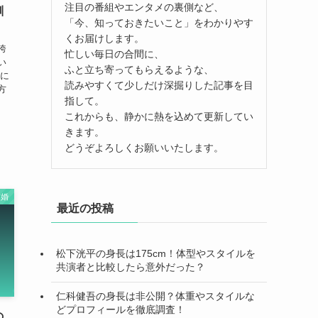
注目の番組やエンタメの裏側など、
馴
「今、知っておきたいこと」をわかりやす
くお届けします。
誇
忙しい毎日の合間に、
い
ふと立ち寄ってもらえるような、
特に
読みやすくて少しだけ深掘りした記事を目
方
指して。
回
これからも、静かに熱を込めて更新してい
きます。
どうぞよろしくお願いいたします。
結婚
最近の投稿
松下洸平の身長は175cm！体型やスタイルを
共演者と比較したら意外だった？
仁科健吾の身長は非公開？体重やスタイルな
どプロフィールを徹底調査！
の