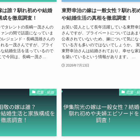
嫁は誰？馴れ初めや結婚
東野幸治の嫁は一般女性？馴れ初
構成を徹底調査！
や結婚生活の真相を徹底調査！
手でタレントの長嶋一茂さんの
お笑い芸人として長年活躍している東野幸
ファンの間で話題になっていま
さんですが、プライベートについてはあま
のレジェンド・長嶋茂雄さんの
公表されていないため、嫁について気にな
られる一茂さんですが、プライ
ている方も多いのではないでしょうか。 
んな結婚生活を送っているので
東野幸治さんは結婚されており、幸せな家
こで今回は、長嶋一茂さ...
を築いているという情報があります。 ...
2026年7月13日
恋愛・結婚
恋愛・