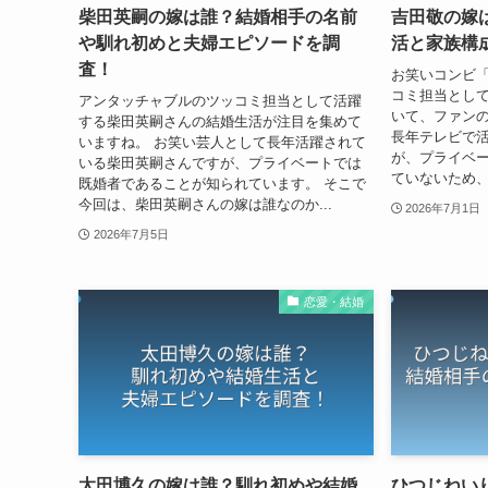
柴田英嗣の嫁は誰？結婚相手の名前
吉田敬の嫁
や馴れ初めと夫婦エピソードを調
活と家族構
査！
お笑いコンビ
コミ担当とし
アンタッチャブルのツッコミ担当として活躍
いて、ファン
する柴田英嗣さんの結婚生活が注目を集めて
長年テレビで
いますね。 お笑い芸人として長年活躍されて
が、プライベ
いる柴田英嗣さんですが、プライベートでは
ていないため、
既婚者であることが知られています。 そこで
今回は、柴田英嗣さんの嫁は誰なのか...
2026年7月1日
2026年7月5日
恋愛・結婚
太田博久の嫁は誰？馴れ初めや結婚
ひつじねい