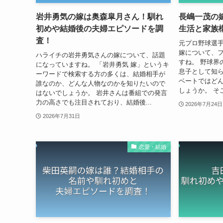
岩井勇気の嫁は奥森皐月さん！馴れ
長嶋一茂の
初めや結婚後の夫婦エピソードを調
生活と家族
査！
元プロ野球選
嫁について、
ハライチの岩井勇気さんの嫁について、話題
すね。 野球界
になっていますね。 「岩井勇気 嫁」というキ
息子として知
ーワードで検索する方の多くは、結婚相手が
ベートではど
誰なのか、どんな人物なのかを知りたいので
しょうか。 そ
はないでしょうか。 岩井さんは番組での発言
力の高さでも注目されており、結婚後...
2026年7月24日
2026年7月31日
恋愛・結婚