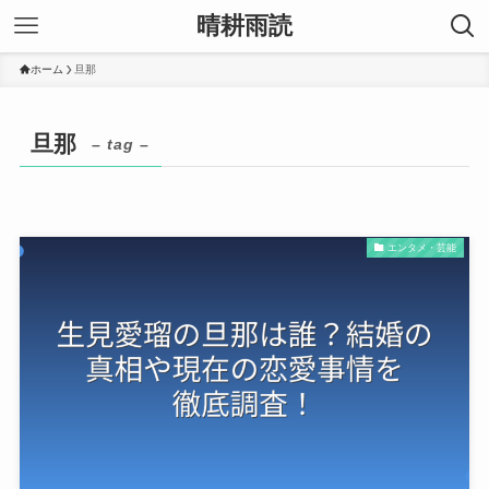
晴耕雨読
ホーム
旦那
旦那
– tag –
エンタメ・芸能