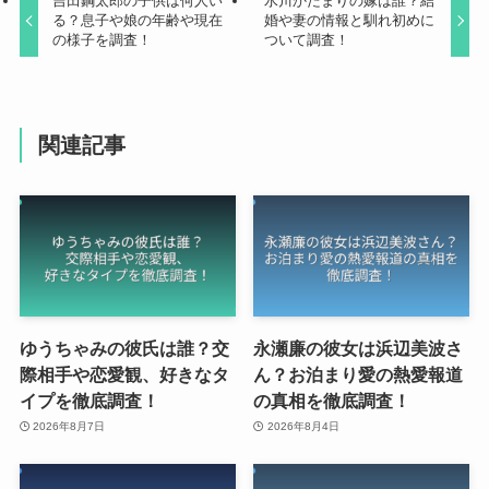
吉田鋼太郎の子供は何人い
水川かたまりの嫁は誰？結
る？息子や娘の年齢や現在
婚や妻の情報と馴れ初めに
の様子を調査！
ついて調査！
関連記事
ゆうちゃみの彼氏は誰？交
永瀬廉の彼女は浜辺美波さ
際相手や恋愛観、好きなタ
ん？お泊まり愛の熱愛報道
イプを徹底調査！
の真相を徹底調査！
2026年8月7日
2026年8月4日