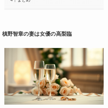
槙野智章の妻は女優の高梨臨