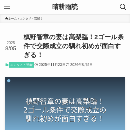
晴耕雨読
ホーム
エンタメ・芸能
槙野智章の妻は高梨臨！2ゴール条
2026
件で交際成立の馴れ初めが面白す
8/05
ぎる！
2025年11月23日
2026年8月5日
エンタメ・芸能