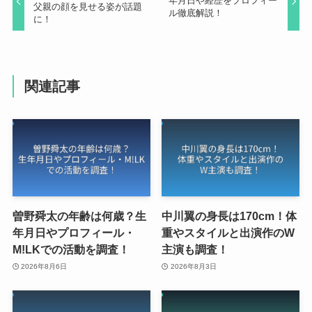
年月日や経歴をプロフィー
父親の顔を見せる姿が話題
ル徹底解説！
に！
関連記事
曽野舜太の年齢は何歳？生
中川翼の身長は170cm！体
年月日やプロフィール・
重やスタイルと出演作のW
M!LKでの活動を調査！
主演も調査！
2026年8月6日
2026年8月3日