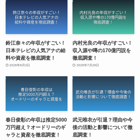
鈴江奈々の年収がすごい！
内村光良の年収がすごい！
日本テレビの人気アナの給
収入源や噂の170億円説を
料や資産を徹底調査！
徹底調査！
2026年8月3日
2026年7月29日
春日俊彰の年収は推定5000
武元唯衣が引退？理由や今
万円超え？オードリーのギ
後の活動と影響について徹
ャラと資産を徹底調査！
底調査！