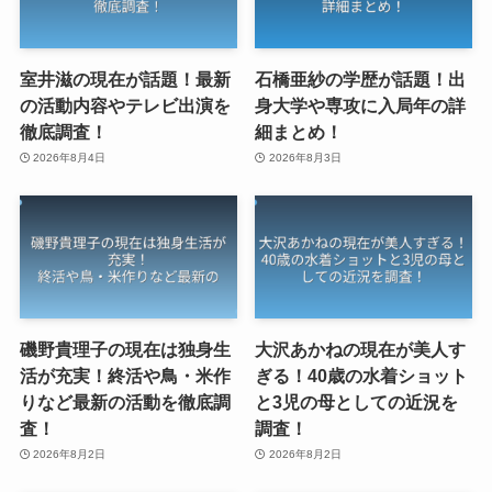
室井滋の現在が話題！最新
石橋亜紗の学歴が話題！出
の活動内容やテレビ出演を
身大学や専攻に入局年の詳
徹底調査！
細まとめ！
2026年8月4日
2026年8月3日
磯野貴理子の現在は独身生
大沢あかねの現在が美人す
活が充実！終活や鳥・米作
ぎる！40歳の水着ショット
りなど最新の活動を徹底調
と3児の母としての近況を
査！
調査！
2026年8月2日
2026年8月2日