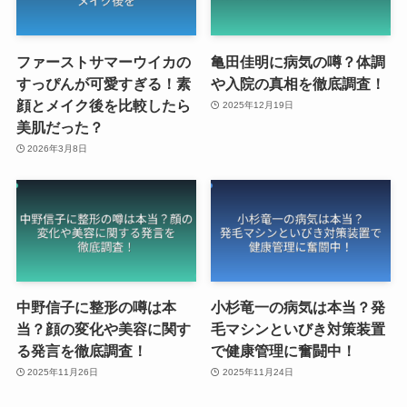
ファーストサマーウイカの
亀田佳明に病気の噂？体調
すっぴんが可愛すぎる！素
や入院の真相を徹底調査！
顔とメイク後を比較したら
2025年12月19日
美肌だった？
2026年3月8日
中野信子に整形の噂は本
小杉竜一の病気は本当？発
当？顔の変化や美容に関す
毛マシンといびき対策装置
る発言を徹底調査！
で健康管理に奮闘中！
2025年11月26日
2025年11月24日